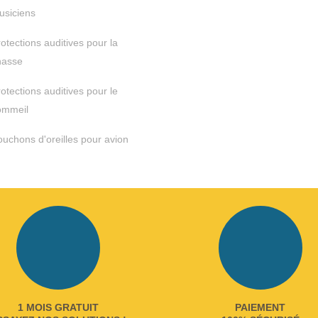
usiciens
otections auditives pour la
hasse
otections auditives pour le
ommeil
uchons d'oreilles pour avion
1 MOIS GRATUIT
PAIEMENT