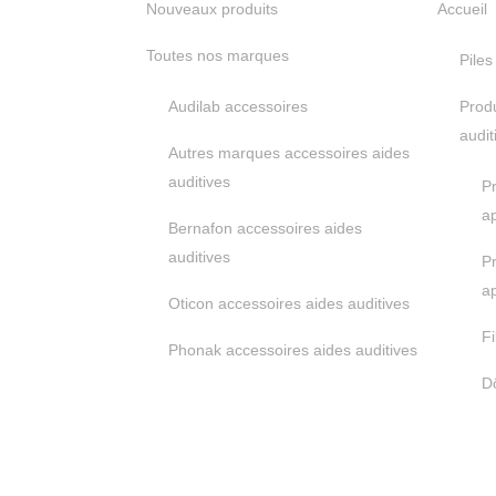
Nouveaux produits
Accueil
Toutes nos marques
Piles
Audilab accessoires
Produ
audit
Autres marques accessoires aides
auditives
Pr
ap
Bernafon accessoires aides
auditives
P
ap
Oticon accessoires aides auditives
F
Phonak accessoires aides auditives
D