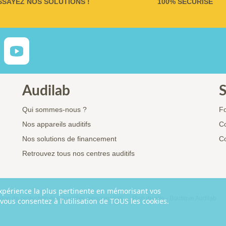
SSAYEZ NOS SOLUTIONS !
100% SÉCURISÉ
Audilab
S
Qui sommes-nous ?
Fo
Nos appareils auditifs
Co
Nos solutions de financement
Co
Retrouvez tous nos centres auditifs
'expérience la plus pertinente en mémorisant vos
tique de protection des données personnelles
Plan du site - Boutique Audilab
 vous consentez à l'utilisation de TOUS les cookies.