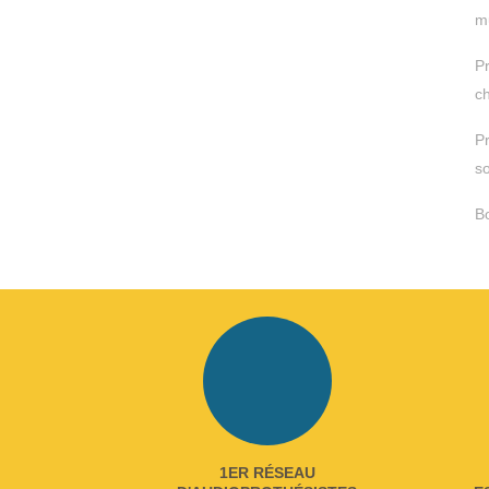
m
Pr
c
Pr
s
Bo
1ER RÉSEAU