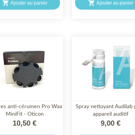


Ajouter au panier
Ajouter au panier
tres anti-cérumen Pro Wax
Spray nettoyant Audilab


MiniFit - Oticon
APERÇU RAPIDE
appareil auditif
APERÇU RAPIDE
10,50 €
9,00 €