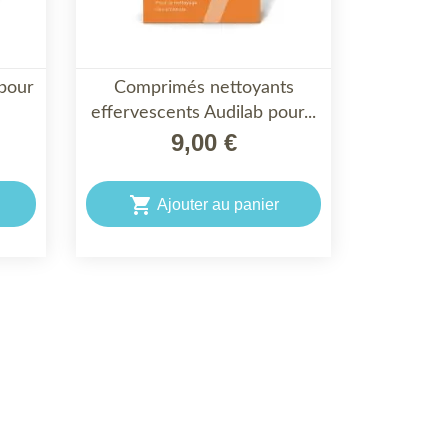
 pour
Comprimés nettoyants

effervescents Audilab pour...
APERÇU RAPIDE
9,00 €

Ajouter au panier