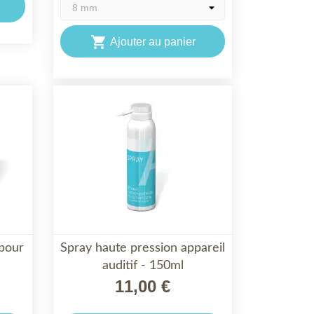

Ajouter au panier
 pour
Spray haute pression appareil

auditif - 150ml
APERÇU RAPIDE
11,00 €