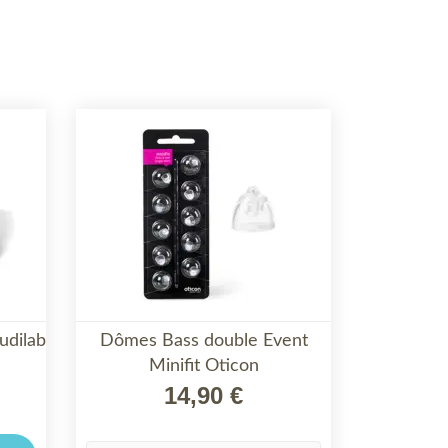
udilab
Dômes Bass double Event

Minifit Oticon
APERÇU RAPIDE
14,90 €