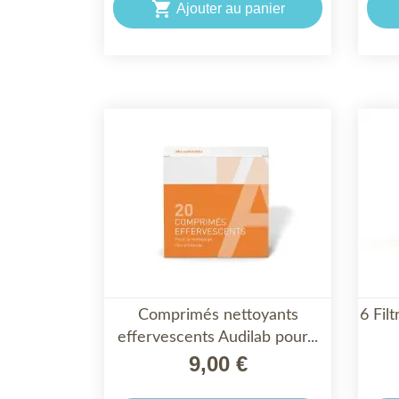

Ajouter au panier
Comprimés nettoyants
6 Fil

effervescents Audilab pour...
APERÇU RAPIDE
9,00 €