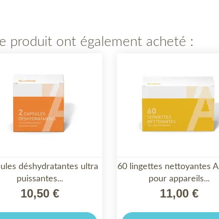
ce produit ont également acheté :
ules déshydratantes ultra
60 lingettes nettoyantes A


puissantes...
APERÇU RAPIDE
pour appareils...
APERÇU RAPIDE
10,50 €
11,00 €