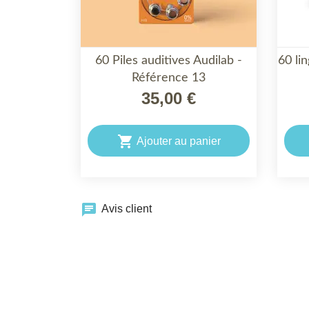
60 Piles auditives Audilab -
60 li

Référence 13
APERÇU RAPIDE
35,00 €

Ajouter au panier
chat
Avis client